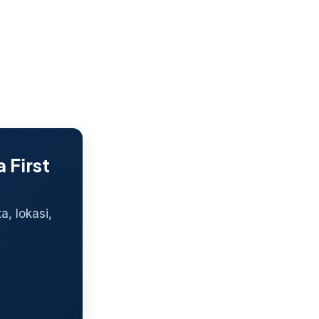
First
, lokasi,