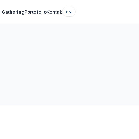
i
Gathering
Portofolio
Kontak
EN