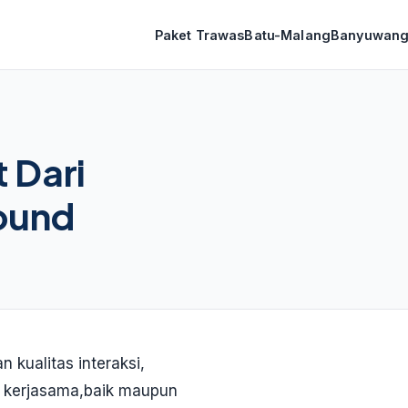
Paket Trawas
Batu-Malang
Banyuwang
 Dari
ound
 kualitas interaksi,
 kerjasama,baik maupun