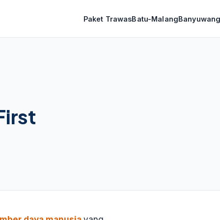
Paket Trawas
Batu-Malang
Banyuwang
irst
umber daya manusia
yang