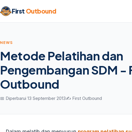
First
Outbound
NEWS
Metode Pelatihan dan
Pengembangan SDM - F
Outbound
📅 Diperbarui 13 September 2013
✍️ First Outbound
Dalam melatih dan menyusun
program pelatihan s