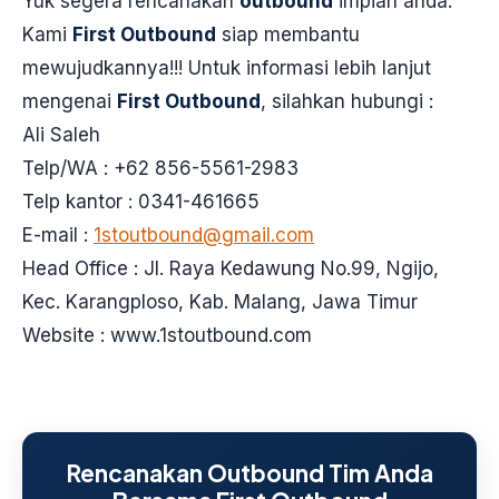
Yuk segera rencanakan
outbound
impian anda.
Kami
First Outbound
siap membantu
mewujudkannya!!! Untuk informasi lebih lanjut
mengenai
First Outbound
, silahkan hubungi :
Ali Saleh
Telp/WA : +62 856-5561-2983
Telp kantor : 0341-461665
E-mail :
1stoutbound@gmail.com
Head Office : Jl. Raya Kedawung No.99, Ngijo,
Kec. Karangploso, Kab. Malang, Jawa Timur
Website : www.1stoutbound.com
Rencanakan Outbound Tim Anda