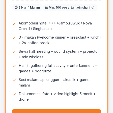
⏱ 2 Hari 1 Malam
👥 Min. 100 peserta (twin sharing)
Akomodasi hotel ⭐⭐⭐ (Jambuluwuk / Royal
Orchid / Singhasari)
3× makan (welcome dinner + breakfast + lunch)
+ 2× coffee break
Sewa hall meeting + sound system + projector
+ mic wireless
Hari 2: gathering full activity + entertainment +
games + doorprize
Sesi malam: api unggun + akustik + games
malam
Dokumentasi foto + video highlight 5 menit +
drone