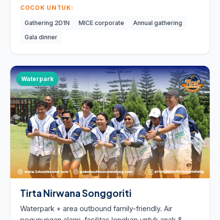
COCOK UNTUK:
Gathering 2D1N
MICE corporate
Annual gathering
Gala dinner
Waterpark
Tirta Nirwana Songgoriti
Waterpark + area outbound family-friendly. Air
pegunungan alami, fasilitas lengkap untuk anak &