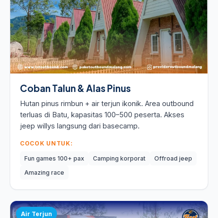
Coban Talun & Alas Pinus
Hutan pinus rimbun + air terjun ikonik. Area outbound
terluas di Batu, kapasitas 100–500 peserta. Akses
jeep willys langsung dari basecamp.
COCOK UNTUK:
Fun games 100+ pax
Camping korporat
Offroad jeep
Amazing race
Air Terjun