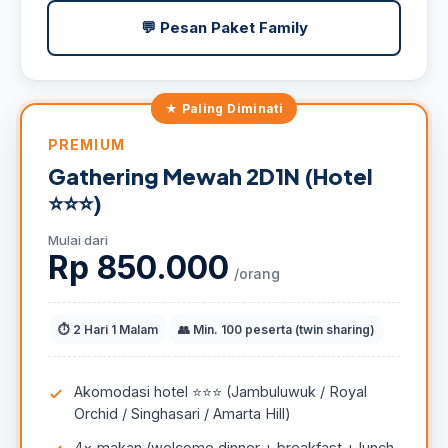
💬 Pesan Paket Family
PREMIUM
Gathering Mewah 2D1N (Hotel
⭐⭐⭐)
Mulai dari
Rp 850.000
/orang
⏱ 2 Hari 1 Malam
👥 Min. 100 peserta (twin sharing)
Akomodasi hotel ⭐⭐⭐ (Jambuluwuk / Royal
Orchid / Singhasari / Amarta Hill)
4× makan (welcome dinner + breakfast + lunch