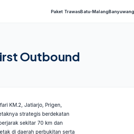
Paket Trawas
Batu-Malang
Banyuwang
First Outbound
ri KM.2, Jatiarjo, Prigen,
etaknya strategis berdekatan
berjarak sekitar 70 km dan
etak di daerah perbukitan serta