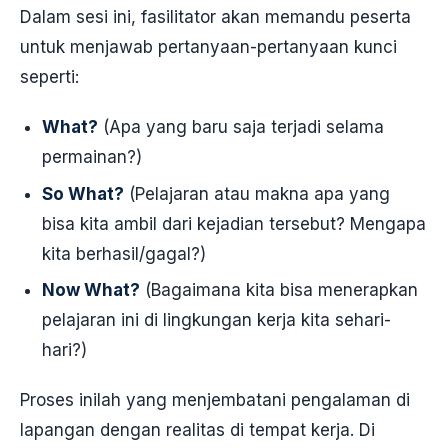
Dalam sesi ini, fasilitator akan memandu peserta
untuk menjawab pertanyaan-pertanyaan kunci
seperti:
What?
(Apa yang baru saja terjadi selama
permainan?)
So What?
(Pelajaran atau makna apa yang
bisa kita ambil dari kejadian tersebut? Mengapa
kita berhasil/gagal?)
Now What?
(Bagaimana kita bisa menerapkan
pelajaran ini di lingkungan kerja kita sehari-
hari?)
Proses inilah yang menjembatani pengalaman di
lapangan dengan realitas di tempat kerja. Di