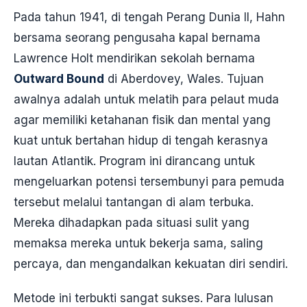
Pada tahun 1941, di tengah Perang Dunia II, Hahn
bersama seorang pengusaha kapal bernama
Lawrence Holt mendirikan sekolah bernama
Outward Bound
di Aberdovey, Wales. Tujuan
awalnya adalah untuk melatih para pelaut muda
agar memiliki ketahanan fisik dan mental yang
kuat untuk bertahan hidup di tengah kerasnya
lautan Atlantik. Program ini dirancang untuk
mengeluarkan potensi tersembunyi para pemuda
tersebut melalui tantangan di alam terbuka.
Mereka dihadapkan pada situasi sulit yang
memaksa mereka untuk bekerja sama, saling
percaya, dan mengandalkan kekuatan diri sendiri.
Metode ini terbukti sangat sukses. Para lulusan