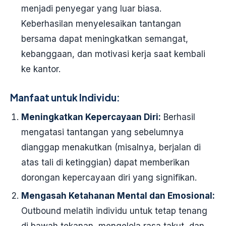
menjadi penyegar yang luar biasa.
Keberhasilan menyelesaikan tantangan
bersama dapat meningkatkan semangat,
kebanggaan, dan motivasi kerja saat kembali
ke kantor.
Manfaat untuk Individu:
Meningkatkan Kepercayaan Diri:
Berhasil
mengatasi tantangan yang sebelumnya
dianggap menakutkan (misalnya, berjalan di
atas tali di ketinggian) dapat memberikan
dorongan kepercayaan diri yang signifikan.
Mengasah Ketahanan Mental dan Emosional:
Outbound melatih individu untuk tetap tenang
di bawah tekanan, mengelola rasa takut, dan