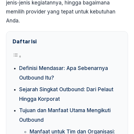
jenis-jenis kegiatannya, hingga bagaimana
memilih provider yang tepat untuk kebutuhan
Anda.
Daftar Isi
Definisi Mendasar: Apa Sebenarnya
Outbound Itu?
Sejarah Singkat Outbound: Dari Pelaut
Hingga Korporat
Tujuan dan Manfaat Utama Mengikuti
Outbound
Manfaat untuk Tim dan Organisasi: