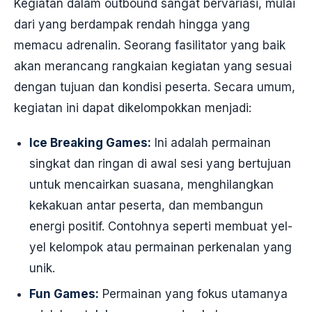
Kegiatan dalam outbound sangat bervariasi, mulai
dari yang berdampak rendah hingga yang
memacu adrenalin. Seorang fasilitator yang baik
akan merancang rangkaian kegiatan yang sesuai
dengan tujuan dan kondisi peserta. Secara umum,
kegiatan ini dapat dikelompokkan menjadi:
Ice Breaking Games:
Ini adalah permainan
singkat dan ringan di awal sesi yang bertujuan
untuk mencairkan suasana, menghilangkan
kekakuan antar peserta, dan membangun
energi positif. Contohnya seperti membuat yel-
yel kelompok atau permainan perkenalan yang
unik.
Fun Games:
Permainan yang fokus utamanya