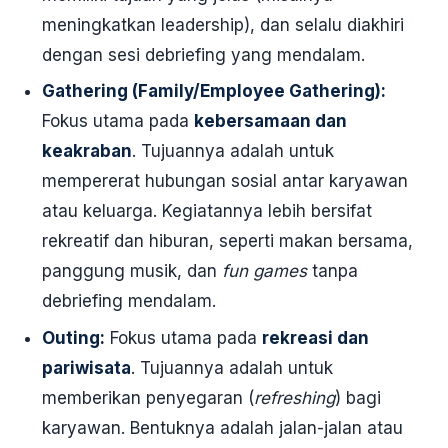
meningkatkan leadership), dan selalu diakhiri
dengan sesi debriefing yang mendalam.
Gathering (Family/Employee Gathering):
Fokus utama pada
kebersamaan dan
keakraban
. Tujuannya adalah untuk
mempererat hubungan sosial antar karyawan
atau keluarga. Kegiatannya lebih bersifat
rekreatif dan hiburan, seperti makan bersama,
panggung musik, dan
fun games
tanpa
debriefing mendalam.
Outing:
Fokus utama pada
rekreasi dan
pariwisata
. Tujuannya adalah untuk
memberikan penyegaran (
refreshing
) bagi
karyawan. Bentuknya adalah jalan-jalan atau