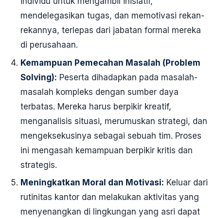
individu untuk mengambil inisiatif,
mendelegasikan tugas, dan memotivasi rekan-
rekannya, terlepas dari jabatan formal mereka
di perusahaan.
Kemampuan Pemecahan Masalah (Problem
Solving):
Peserta dihadapkan pada masalah-
masalah kompleks dengan sumber daya
terbatas. Mereka harus berpikir kreatif,
menganalisis situasi, merumuskan strategi, dan
mengeksekusinya sebagai sebuah tim. Proses
ini mengasah kemampuan berpikir kritis dan
strategis.
Meningkatkan Moral dan Motivasi:
Keluar dari
rutinitas kantor dan melakukan aktivitas yang
menyenangkan di lingkungan yang asri dapat