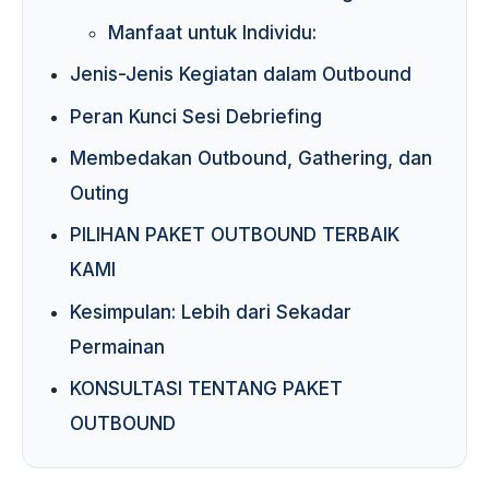
Manfaat untuk Individu:
Jenis-Jenis Kegiatan dalam Outbound
Peran Kunci Sesi Debriefing
Membedakan Outbound, Gathering, dan
Outing
PILIHAN PAKET OUTBOUND TERBAIK
KAMI
Kesimpulan: Lebih dari Sekadar
Permainan
KONSULTASI TENTANG PAKET
OUTBOUND