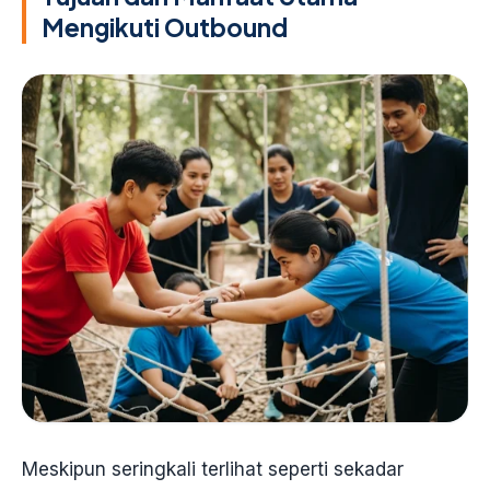
Mengikuti Outbound
Meskipun seringkali terlihat seperti sekadar