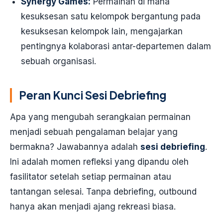
Synergy Games:
Permainan di mana
kesuksesan satu kelompok bergantung pada
kesuksesan kelompok lain, mengajarkan
pentingnya kolaborasi antar-departemen dalam
sebuah organisasi.
Peran Kunci Sesi Debriefing
Apa yang mengubah serangkaian permainan
menjadi sebuah pengalaman belajar yang
bermakna? Jawabannya adalah
sesi debriefing
.
Ini adalah momen refleksi yang dipandu oleh
fasilitator setelah setiap permainan atau
tantangan selesai. Tanpa debriefing, outbound
hanya akan menjadi ajang rekreasi biasa.