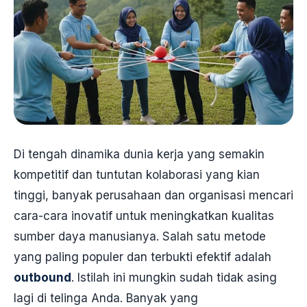
Di tengah dinamika dunia kerja yang semakin
kompetitif dan tuntutan kolaborasi yang kian
tinggi, banyak perusahaan dan organisasi mencari
cara-cara inovatif untuk meningkatkan kualitas
sumber daya manusianya. Salah satu metode
yang paling populer dan terbukti efektif adalah
outbound
. Istilah ini mungkin sudah tidak asing
lagi di telinga Anda. Banyak yang