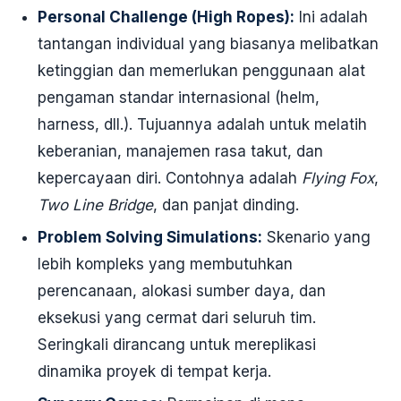
Personal Challenge (High Ropes):
Ini adalah
tantangan individual yang biasanya melibatkan
ketinggian dan memerlukan penggunaan alat
pengaman standar internasional (helm,
harness, dll.). Tujuannya adalah untuk melatih
keberanian, manajemen rasa takut, dan
kepercayaan diri. Contohnya adalah
Flying Fox
,
Two Line Bridge
, dan panjat dinding.
Problem Solving Simulations:
Skenario yang
lebih kompleks yang membutuhkan
perencanaan, alokasi sumber daya, dan
eksekusi yang cermat dari seluruh tim.
Seringkali dirancang untuk mereplikasi
dinamika proyek di tempat kerja.