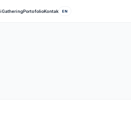
i
Gathering
Portofolio
Kontak
EN