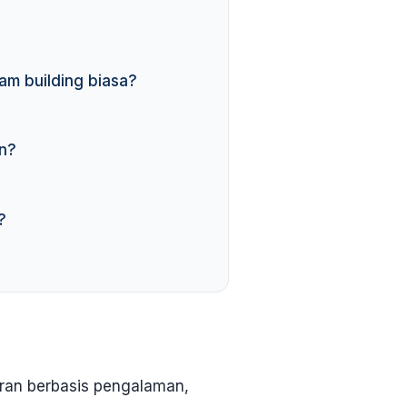
am building biasa?
an?
?
aran berbasis pengalaman,