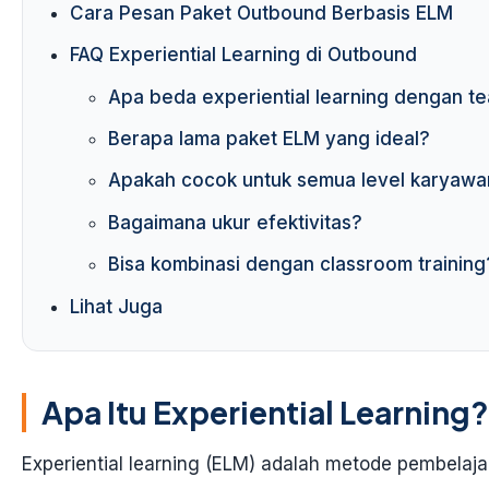
Cara Pesan Paket Outbound Berbasis ELM
FAQ Experiential Learning di Outbound
Apa beda experiential learning dengan te
Berapa lama paket ELM yang ideal?
Apakah cocok untuk semua level karyaw
Bagaimana ukur efektivitas?
Bisa kombinasi dengan classroom training
Lihat Juga
Apa Itu Experiential Learning?
Experiential learning (ELM) adalah metode pembelaj