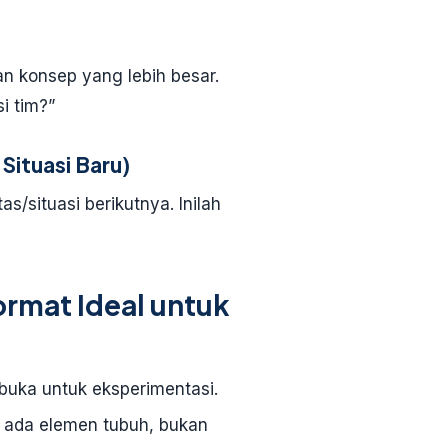
gan konsep yang lebih besar.
i tim?”
Situasi Baru)
s/situasi berikutnya. Inilah
rmat Ideal untuk
buka untuk eksperimentasi.
 ada elemen tubuh, bukan