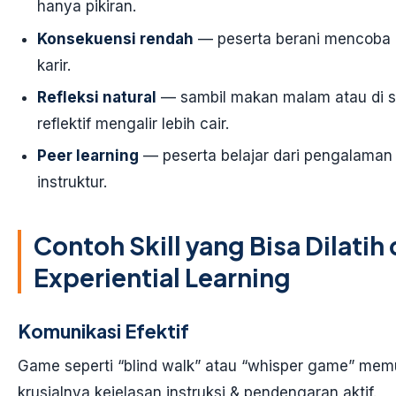
hanya pikiran.
Konsekuensi rendah
— peserta berani mencoba p
karir.
Refleksi natural
— sambil makan malam atau di s
reflektif mengalir lebih cair.
Peer learning
— peserta belajar dari pengalaman 
instruktur.
Contoh Skill yang Bisa Dilati
Experiential Learning
Komunikasi Efektif
Game seperti “blind walk” atau “whisper game” me
krusialnya kejelasan instruksi & pendengaran aktif.