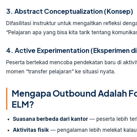
3. Abstract Conceptualization (Konsep)
Difasilitasi instruktur untuk mengaitkan refleksi den
“Pelajaran apa yang bisa kita tarik tentang komunikas
4. Active Experimentation (Eksperimen di 
Peserta bertekad mencoba pendekatan baru di aktivita
momen “transfer pelajaran” ke situasi nyata.
Mengapa Outbound Adalah Fo
ELM?
Suasana berbeda dari kantor
— peserta lebih ter
Aktivitas fisik
— pengalaman lebih melekat kalau