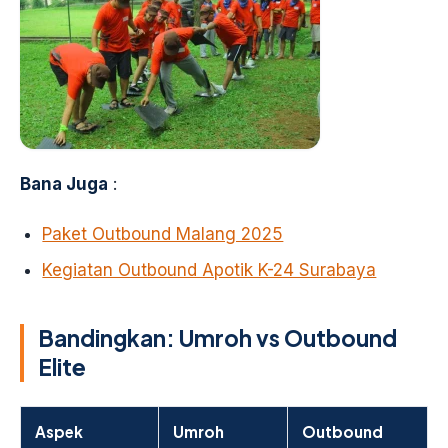
Bana Juga
:
Paket Outbound Malang 2025
Kegiatan Outbound Apotik K-24 Surabaya
Bandingkan: Umroh vs Outbound
Elite
Aspek
Umroh
Outbound