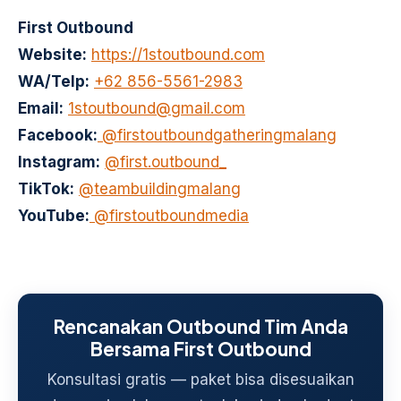
First Outbound
Website:
https://1stoutbound.com
WA/Telp:
+62 856-5561-2983
Email:
1stoutbound@gmail.com
Facebook:
@firstoutboundgatheringmalang
Instagram:
@first.outbound_
TikTok:
@teambuildingmalang
YouTube:
@firstoutboundmedia
Rencanakan Outbound Tim Anda
Bersama First Outbound
Konsultasi gratis — paket bisa disesuaikan