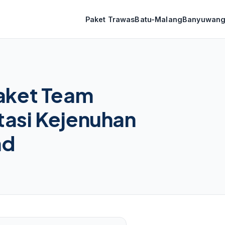
Paket Trawas
Batu-Malang
Banyuwang
Paket Team
tasi Kejenuhan
nd