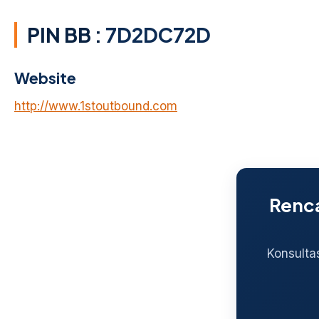
PIN BB :
7D2DC72D
Website
http://www.1stoutbound.com
Renca
Konsulta