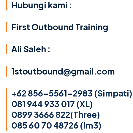
Hubungi kami
:
First Outbound Training
Ali Saleh :
1stoutbound@gmail.com
+62 856-5561-2983 (Simpati)
081 944 933 017 (XL)
0899 3666 822(Three)
085 60 70 48726 (Im3)